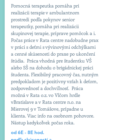
Pomocná terapeutka pomáha pri
realizácii terapie v ambulantnom
prostredí podľa pokynov senior
terapeutky, pomáha pri realizácii
skupinovej terapie, príprave pomôcok a i.
Počas práce v Rata centre nadobudne prax
v práci s deťmi s vývinovými odchýlkami
a cenné skúsenosti do praxe po ukončení
štúdia. Práca vhodná pre študentku VŠ
alebo SŠ na dohodu o brigádnickej práci
študenta. Flexibilný pracovný čas, nutným
predpokladom je pozitívny vzťah k deťom,
zodpovednosť a dochvíľnosť. Práca
možná v Rata o.z. vo Vlčom hrdle
vBratislave a v Rata centre n.o. na
Mierovej 9 v Tomášove, prípadne u
klienta. Viac info na osobnom pohovore.
Nástup kedykoľvek počas roka.
od 6E - 8E hod.
podľa skúseností a