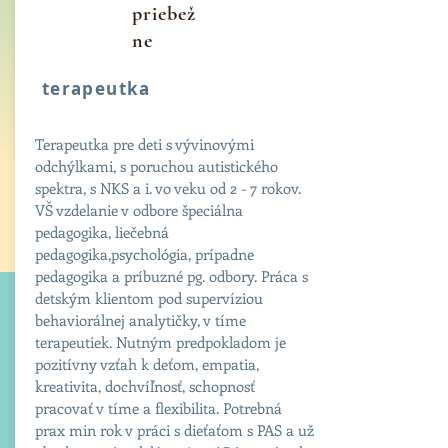
priebež
ne
terapeutka
Terapeutka pre deti s vývinovými
odchýlkami, s poruchou autistického
spektra, s NKS a i. vo veku od 2 - 7 rokov.
VŠ vzdelanie v odbore špeciálna
pedagogika, liečebná
pedagogika,psychológia, prípadne
pedagogika a príbuzné pg. odbory. Práca s
detským klientom pod supervíziou
behaviorálnej analytičky, v tíme
terapeutiek. Nutným predpokladom je
pozitívny vzťah k deťom, empatia,
kreativita, dochvíľnosť, schopnosť
pracovať v tíme a flexibilita. Potrebná
prax min rok v práci s dieťaťom s PAS a už