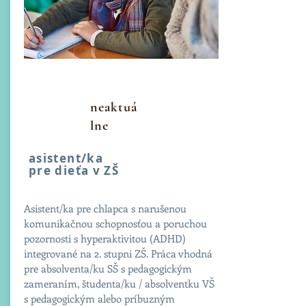
neaktuá
lne
asistent/ka
pre dieťa v ZŠ
Asistent/ka pre chlapca s narušenou
komunikačnou schopnosťou a poruchou
pozornosti s hyperaktivitou (ADHD)
integrované na 2. stupni ZŠ. Práca vhodná
pre absolventa/ku SŠ s pedagogickým
zameraním, študenta/ku / absolventku VŠ
s pedagogickým alebo príbuzným