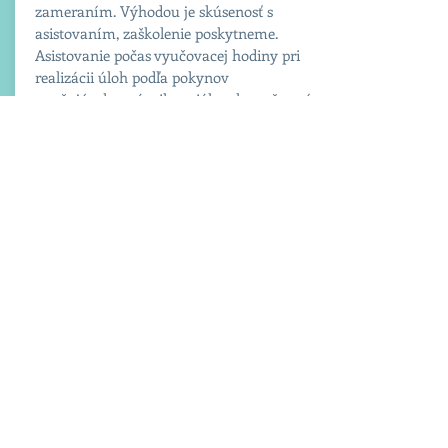
zameraním. Výhodou je skúsenosť s
asistovaním, zaškolenie poskytneme.
Asistovanie počas vyučovacej hodiny pri
realizácii úloh podľa pokynov
vyučujúceho, nácvik sociálnych zručností
v rôznych situáciách podľa pokynov
terapeuta, asistencia pri plnení školských
úloh a učenie samostatnosti
. Práca možná
na TPP skrátený pracovný čas, dohodu o
pracovnej činnosti, dohodu o brigádnickej
činnosti. Miesto výkonu práce Bratislava
Karlova Ves (IUVENTA), 3 - 5 dní v týždni
od 7:50 - 13:00/14:00, prípadne dlhšie.
Možnosť kombinácie úväzku s
ambulantnou prácou v Rata o.z.. Viac info
na osobnom pohovore. V prípade záujmu
nás kontaktujte mailom na
jana@rata.sk
v priebehu augusta. Nástup v septembri
2024.
6 - 8 E hod podľa