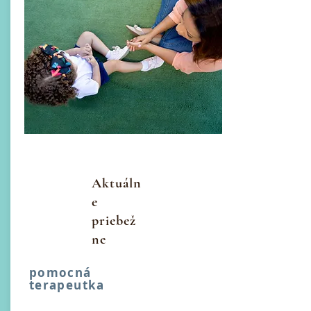
Aktuáln
e
priebež
ne
pomocná
terapeutka