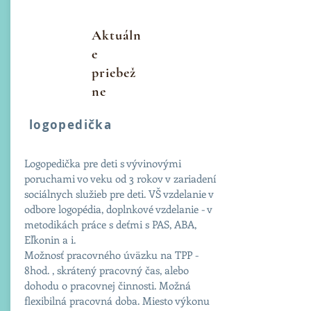
Aktuáln
e
priebež
ne
logopedička
Logopedička pre deti s vývinovými
poruchami vo veku od 3 rokov v zariadení
sociálnych služieb pre deti. VŠ vzdelanie v
odbore logopédia, doplnkové vzdelanie - v
metodikách práce s deťmi s PAS, ABA,
Eľkonin a i.
Možnosť pracovného úväzku na TPP -
8hod. , skrátený pracovný čas, alebo
dohodu o pracovnej činnosti. Možná
flexibilná pracovná doba. Miesto výkonu