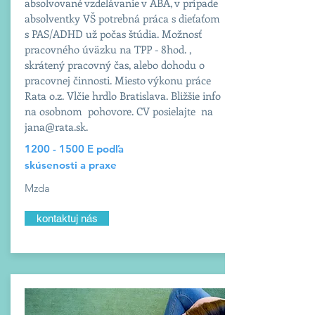
absolvované vzdelávanie v ABA, v prípade
absolventky VŠ potrebná práca s dieťaťom
s PAS/ADHD už počas štúdia. Možnosť
pracovného úväzku na TPP - 8hod. ,
skrátený pracovný čas, alebo dohodu o
pracovnej činnosti. Miesto výkonu práce
Rata o.z. Vlčie hrdlo Bratislava. Bližšie info
na osobnom pohovore. CV posielajte na
jana@rata.sk
.
1200 - 1500
E podľa
skúsenosti a praxe
Mzda
kontaktuj nás